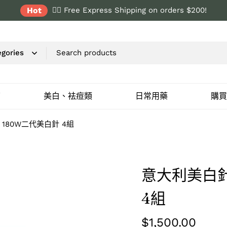
Hot
✌🏼 Free Express Shipping on orders $200!
店
美白、袪痘類
日常用藥
購買
 180W二代美白針 4組
意大利美白針 
4組
$
1,500.00