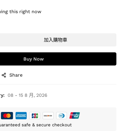
ing this right now
加入購物車
Buy Now
Share
y:
08 - 15 8 月, 2026
uaranteed safe & secure checkout