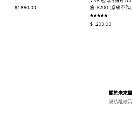
VNS 無痛溶脂針 5 x 
盒-$200 (系統不
$
1,850.00
惠，請在支付後聯
優惠差價)
$
1,200.00
關於未來
隠私權政