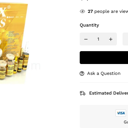
27
people are view
Quantity
Ask a Question
Estimated Deliver
G