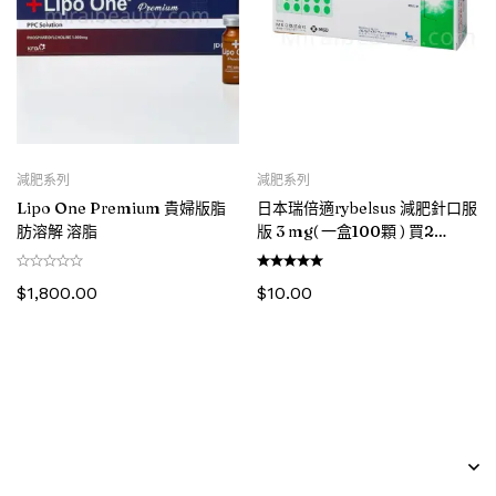
減肥系列
減肥系列
Lipo One Premium 貴婦版脂
日本瑞倍適rybelsus 減肥針口服
肪溶解 溶脂
版 3 mg( 一盒100顆 ) 買2
盒-$400 買4盒-$800 (系統不
作自動扣減優惠，請在支付前聯
$
1,800.00
$
10.00
絡客服)