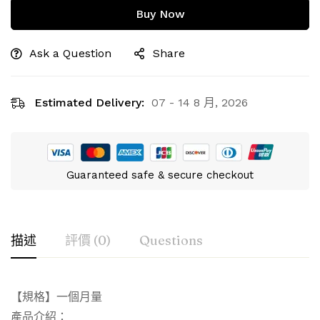
Buy Now
Ask a Question
Share
Estimated Delivery:
07 - 14 8 月, 2026
Guaranteed safe & secure checkout
描述
評價 (0)
Questions
【規格】一個月量
產品介紹：